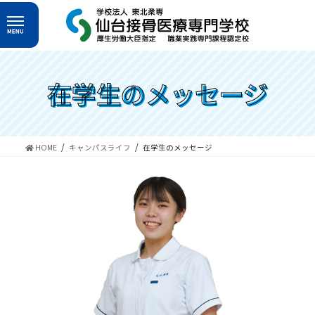
コ
ナ
ン
ビ
テ
ゲ
ン
ー
ツ
シ
へ
ョ
在学生のメッセージ
ス
ン
キ
に
ッ
移
プ
動
HOME
キャンパスライフ
在学生のメッセージ