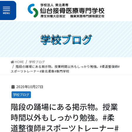
コ
ナ
ン
ビ
テ
ゲ
ン
ー
ツ
シ
へ
ョ
学校ブログ
ス
ン
キ
に
ッ
移
プ
動
HOME
学校ブログ
階段の踊場にある掲示物。授業時間以外もしっかり勉強。#柔道整復師#
スポーツトレーナー#東北柔専#専門学校
2020年10月27日
学校ブログ
階段の踊場にある掲示物。授業
時間以外もしっかり勉強。#柔
道整復師#スポーツトレーナー#