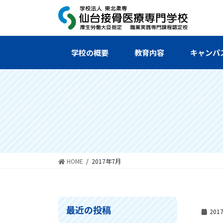
コ
ナ
ン
ビ
テ
ゲ
ン
ー
ツ
シ
学校の概要
教育内容
キャンパ
へ
ョ
ス
ン
キ
に
ッ
移
プ
動
HOME
2017年7月
最近の投稿
201