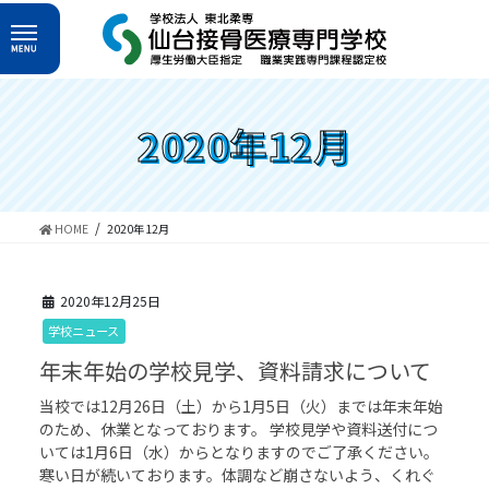
コ
ナ
ン
ビ
テ
ゲ
ン
ー
ツ
シ
へ
ョ
2020年12月
ス
ン
キ
に
ッ
移
プ
動
HOME
2020年12月
2020年12月25日
学校ニュース
年末年始の学校見学、資料請求について
当校では12月26日（土）から1月5日（火）までは年末年始
のため、休業となっております。 学校見学や資料送付につ
いては1月6日（水）からとなりますのでご了承ください。
寒い日が続いております。体調など崩さないよう、くれぐ