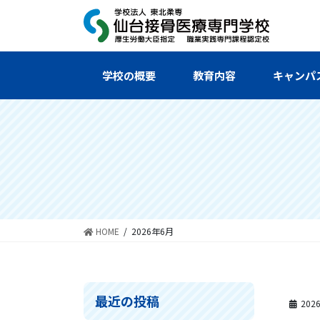
コ
ナ
ン
ビ
テ
ゲ
ン
ー
ツ
シ
学校の概要
教育内容
キャンパ
へ
ョ
ス
ン
キ
に
ッ
移
プ
動
HOME
2026年6月
最近の投稿
202