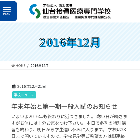
コ
ナ
ン
ビ
テ
ゲ
ン
ー
ツ
シ
へ
ョ
2016年12月
ス
ン
キ
に
ッ
移
プ
動
HOME
2016年12月
2016年12月21日
学校ニュース
年末年始と第一期一般入試のお知らせ
いよいよ2016年も終わりに近づきました。 寒い日が続きま
すがお体には十分お気をつけ下さい。 本日で冬季の特別講
習も終わり、明日から学生達は休みに入ります。 学校は28
日まで開いていますので、学校見学等ご希望の方は御連絡