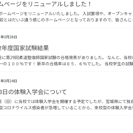
ムページをリニューアルしました！
ホームページをリニューアルいたしました。 入試要項や、オープンキャ
以前とはだいぶ違う感じのホームページとなっておりますので、皆さんじっ
1年3月26日
2年度国家試験結果
6日に第29回柔道整復師国家試験の合格発表がありました。 なんと、当校
一の１００％です！ 新卒の合格率は８５．６％でした。 当校学生の試験
1年3月24日
28日の体験入学会について
8日（日）に当校では体験入学会を開催する予定でしたが、宮城県にて独
型コロナウイルス感染者が急増していることから、来校型の体験入学会を