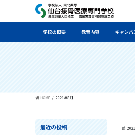
コ
ナ
ン
ビ
テ
ゲ
ン
ー
ツ
シ
学校の概要
教育内容
キャンパ
へ
ョ
ス
ン
キ
に
ッ
移
プ
動
HOME
2021年3月
最近の投稿
202