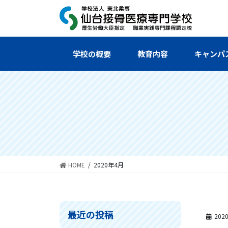
コ
ナ
ン
ビ
テ
ゲ
ン
ー
ツ
シ
学校の概要
教育内容
キャンパ
へ
ョ
ス
ン
キ
に
ッ
移
プ
動
HOME
2020年4月
最近の投稿
202