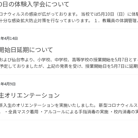
10日の体験入学会について
ロナウィルスの感染が広がっております。 当校では5月10日（日）に
十分な感染拡大防止対策を行なってまいります。 １．教職員の体調管理、
0年4月14日
開始日延期について
および仙台市より、小学校、中学校、高等学校の授業開始を5月7日とす
を予定しておりましたが、上記の発表を受け、授業開始日を5月7日に延期す
0年4月9日
生オリエンテーション
新入生のオリエンテーションを実施いたしました。 新型コロナウィル
。 ・全員マスク着用 ・アルコールによる手指消毒の実施 ・校内消毒の実