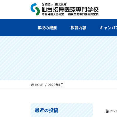
コ
ナ
ン
ビ
テ
ゲ
ン
ー
ツ
シ
学校の概要
教育内容
キャンパ
へ
ョ
ス
ン
キ
に
ッ
移
プ
動
HOME
2020年1月
最近の投稿
202