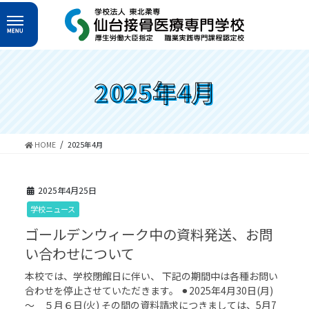
コ
ナ
ン
ビ
テ
ゲ
ン
ー
ツ
シ
へ
ョ
2025年4月
ス
ン
キ
に
ッ
移
プ
動
HOME
2025年4月
2025年4月25日
学校ニュース
ゴールデンウィーク中の資料発送、お問
い合わせについて
本校では、学校閉館日に伴い、 下記の期間中は各種お問い
合わせを停止させていただきます。 ⚫︎2025年4月30日(月)
～ ５月６日(火) その間の資料請求につきましては、5月7