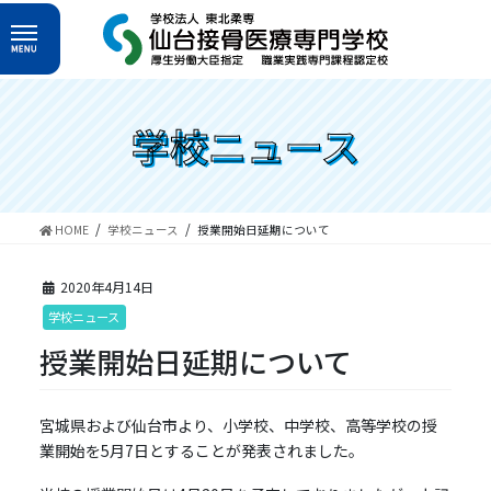
コ
ナ
ン
ビ
テ
ゲ
ン
ー
ツ
シ
へ
ョ
学校ニュース
ス
ン
キ
に
ッ
移
プ
動
HOME
学校ニュース
授業開始日延期について
2020年4月14日
学校ニュース
授業開始日延期について
宮城県および仙台市より、小学校、中学校、高等学校の授
業開始を5月7日とすることが発表されました。