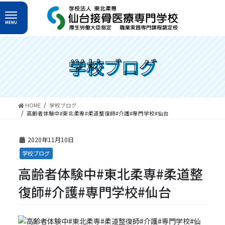
コ
ナ
ン
ビ
テ
ゲ
ン
ー
ツ
シ
へ
ョ
学校ブログ
ス
ン
キ
に
ッ
移
プ
動
HOME
学校ブログ
高齢者体験中#東北柔専#柔道整復師#介護#専門学校#仙台
2020年11月10日
学校ブログ
高齢者体験中#東北柔専#柔道整
復師#介護#専門学校#仙台