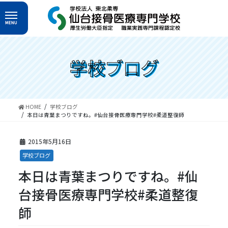
コ
ナ
ン
ビ
テ
ゲ
ン
ー
ツ
シ
へ
ョ
学校ブログ
ス
ン
キ
に
ッ
移
プ
動
HOME
学校ブログ
本日は青葉まつりですね。#仙台接骨医療専門学校#柔道整復師
2015年5月16日
学校ブログ
本日は青葉まつりですね。#仙
台接骨医療専門学校#柔道整復
師