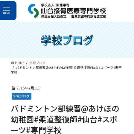
コ
ナ
ン
ビ
テ
ゲ
ン
ー
ツ
シ
へ
ョ
学校ブログ
ス
ン
キ
に
ッ
移
プ
動
HOME
学校ブログ
バドミントン部練習@あけぼの幼稚園#柔道整復師#仙台#スポーツ#専門
学校
2015年7月1日
学校ブログ
バドミントン部練習@あけぼの
幼稚園#柔道整復師#仙台#スポ
ーツ#専門学校