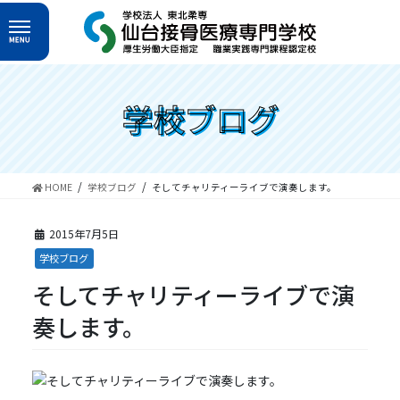
コ
ナ
ン
ビ
テ
ゲ
ン
ー
ツ
シ
へ
ョ
学校ブログ
ス
ン
キ
に
ッ
移
プ
動
HOME
学校ブログ
そしてチャリティーライブで演奏します。
2015年7月5日
学校ブログ
そしてチャリティーライブで演
奏します。