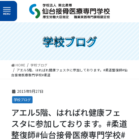
コ
ナ
ン
ビ
テ
ゲ
ン
ー
ツ
シ
へ
ョ
学校ブログ
ス
ン
キ
に
ッ
移
プ
動
HOME
学校ブログ
アエル5階、はればれ健康フェスタに参加しております。#柔道整復師#仙
台接骨医療専門学校#柔道
2015年9月27日
学校ブログ
アエル5階、はればれ健康フェ
スタに参加しております。#柔道
整復師#仙台接骨医療専門学校#