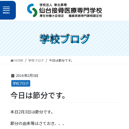
コ
ナ
ン
ビ
テ
ゲ
ン
ー
ツ
シ
へ
ョ
学校ブログ
ス
ン
キ
に
ッ
移
プ
動
HOME
学校ブログ
今日は節分です。
2016年2月3日
学校ブログ
今日は節分です。
本日2月3日は節分です。
節分の由来等はさておき、、、