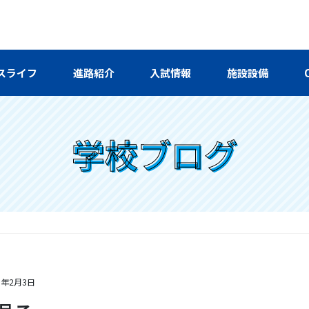
スライフ
進路紹介
入試情報
施設設備
学校ブログ
6年2月3日