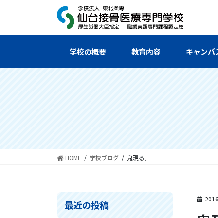
コ
ナ
ン
ビ
テ
ゲ
ン
ー
ツ
シ
学校の概要
教育内容
キャンパ
へ
ョ
ス
ン
キ
に
ッ
移
プ
動
HOME
学校ブログ
鬼現る。
201
最近の投稿