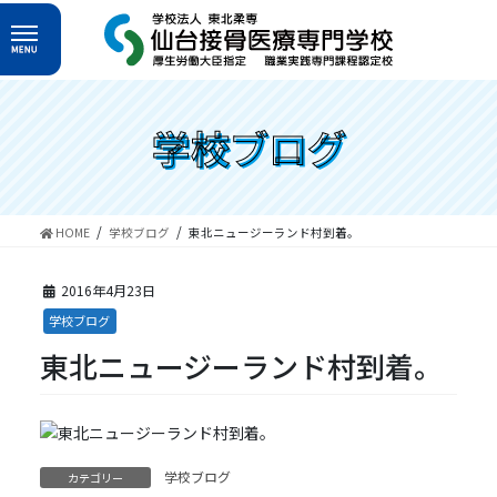
コ
ナ
ン
ビ
テ
ゲ
ン
ー
ツ
シ
へ
ョ
学校ブログ
ス
ン
キ
に
ッ
移
プ
動
HOME
学校ブログ
東北ニュージーランド村到着。
2016年4月23日
学校ブログ
東北ニュージーランド村到着。
学校ブログ
カテゴリー