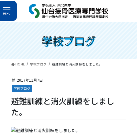
コ
ナ
ン
ビ
テ
ゲ
ン
ー
ツ
シ
へ
ョ
学校ブログ
ス
ン
キ
に
ッ
移
プ
動
HOME
学校ブログ
避難訓練と消火訓練をしました。
2017年11月7日
学校ブログ
避難訓練と消火訓練をしまし
た。