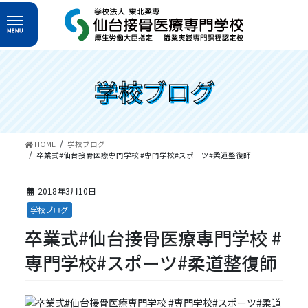
コ
ナ
ン
ビ
テ
ゲ
ン
ー
ツ
シ
へ
ョ
学校ブログ
ス
ン
キ
に
ッ
移
プ
動
HOME
学校ブログ
卒業式#仙台接骨医療専門学校 #専門学校#スポーツ#柔道整復師
2018年3月10日
学校ブログ
卒業式#仙台接骨医療専門学校 #
専門学校#スポーツ#柔道整復師