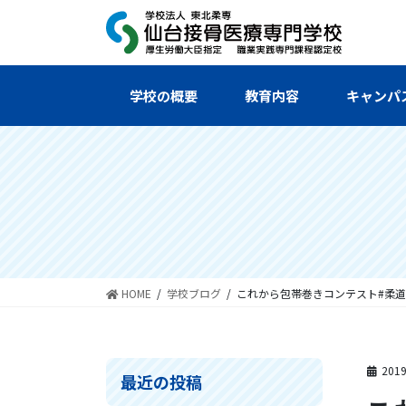
コ
ナ
ン
ビ
テ
ゲ
ン
ー
ツ
シ
学校の概要
教育内容
キャンパ
へ
ョ
ス
ン
キ
に
ッ
移
プ
動
HOME
学校ブログ
これから包帯巻きコンテスト#柔道
201
最近の投稿