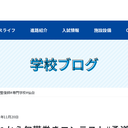
スライフ
進路紹介
入試情報
施設設備
学校ブログ
整復師#専門学校#仙台
9年11月20日