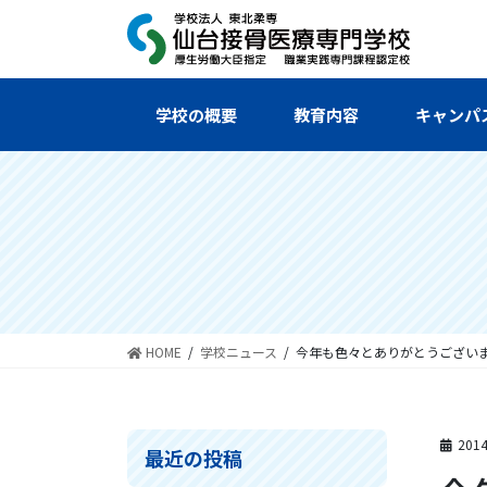
コ
ナ
ン
ビ
テ
ゲ
ン
ー
ツ
シ
学校の概要
教育内容
キャンパ
へ
ョ
ス
ン
キ
に
ッ
移
プ
動
HOME
学校ニュース
今年も色々とありがとうござい
201
最近の投稿