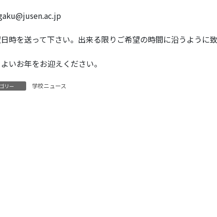
gaku@jusen.ac.jp
望日時を送って下さい。出来る限りご希望の時間に沿うように致
、よいお年をお迎えください。
学校ニュース
ゴリー