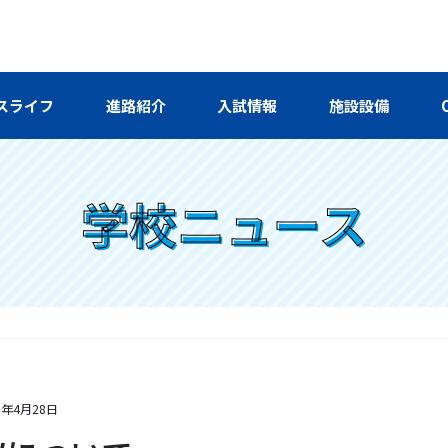
スライフ
進路紹介
入試情報
施設設備
学校ニュース
5年4月28日