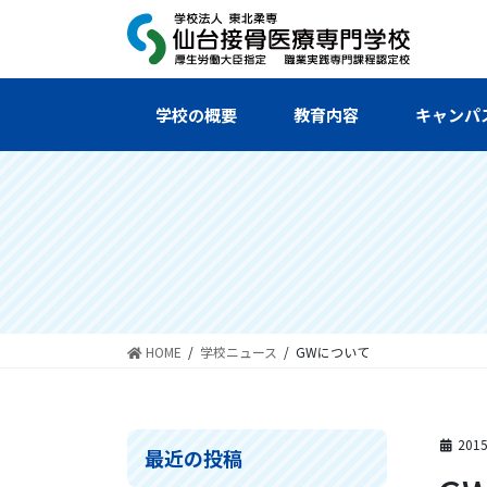
コ
ナ
ン
ビ
テ
ゲ
ン
ー
ツ
シ
学校の概要
教育内容
キャンパ
へ
ョ
ス
ン
キ
に
ッ
移
プ
動
HOME
学校ニュース
GWについて
201
最近の投稿