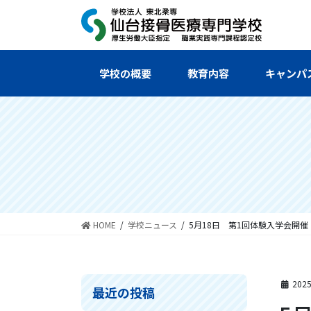
コ
ナ
ン
ビ
テ
ゲ
ン
ー
ツ
シ
学校の概要
教育内容
キャンパ
へ
ョ
ス
ン
キ
に
ッ
移
プ
動
HOME
学校ニュース
5月18日 第1回体験入学会開催
202
最近の投稿