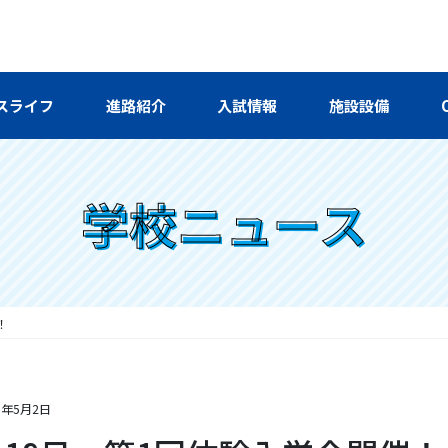
スライフ
進路紹介
入試情報
施設設備
学校ニュース
！
5年5月2日