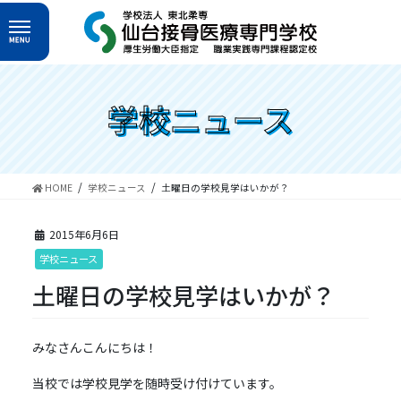
コ
ナ
ン
ビ
テ
ゲ
ン
ー
ツ
シ
へ
ョ
学校ニュース
ス
ン
キ
に
ッ
移
プ
動
HOME
学校ニュース
土曜日の学校見学はいかが？
2015年6月6日
学校ニュース
土曜日の学校見学はいかが？
みなさんこんにちは！
当校では学校見学を随時受け付けています。