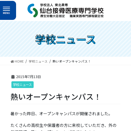
コ
ナ
ン
ビ
テ
ゲ
ン
ー
ツ
シ
へ
ョ
学校ニュース
ス
ン
キ
に
ッ
移
プ
動
HOME
学校ニュース
熱いオープンキャンパス！
2015年7月13日
学校ニュース
熱いオープンキャンパス！
暑かった昨日、オープンキャンパスが開催されました。
たくさんの高校生や保護者の方に来校していただき、外の