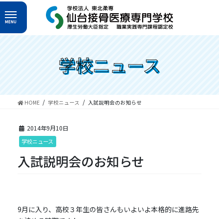
コ
ナ
ン
ビ
テ
ゲ
ン
ー
ツ
シ
へ
ョ
学校ニュース
ス
ン
キ
に
ッ
移
プ
動
HOME
学校ニュース
入試説明会のお知らせ
2014年9月10日
学校ニュース
入試説明会のお知らせ
9月に入り、高校３年生の皆さんもいよいよ本格的に進路先