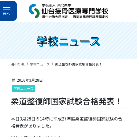
コ
ナ
ン
ビ
テ
ゲ
ン
ー
ツ
シ
へ
ョ
学校ニュース
ス
ン
キ
に
ッ
移
プ
動
HOME
学校ニュース
柔道整復師国家試験合格発表！
2016年3月28日
学校ニュース
柔道整復師国家試験合格発表！
本日3月28日の14時に平成27年度柔道整復師国家試験の合
格発表がありました。