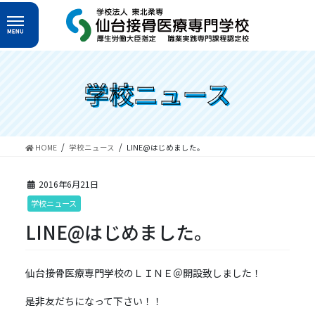
コ
ナ
ン
ビ
テ
ゲ
ン
ー
ツ
シ
へ
ョ
学校ニュース
ス
ン
キ
に
ッ
移
プ
動
HOME
学校ニュース
LINE@はじめました。
2016年6月21日
学校ニュース
LINE@はじめました。
仙台接骨医療専門学校のＬＩＮＥ＠開設致しました！
是非友だちになって下さい！！