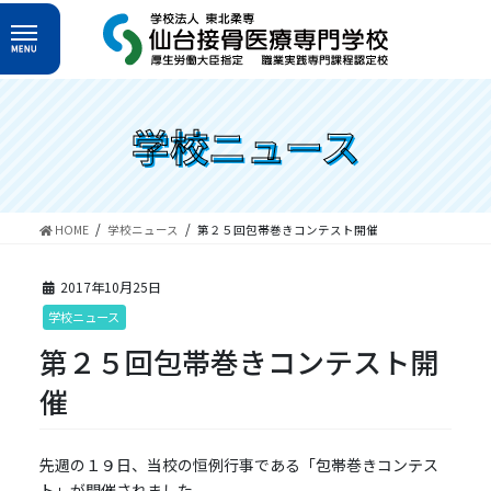
コ
ナ
ン
ビ
テ
ゲ
ン
ー
ツ
シ
へ
ョ
学校ニュース
ス
ン
キ
に
ッ
移
プ
動
HOME
学校ニュース
第２５回包帯巻きコンテスト開催
2017年10月25日
学校ニュース
第２５回包帯巻きコンテスト開
催
先週の１９日、当校の恒例行事である「包帯巻きコンテス
ト」が開催されました。