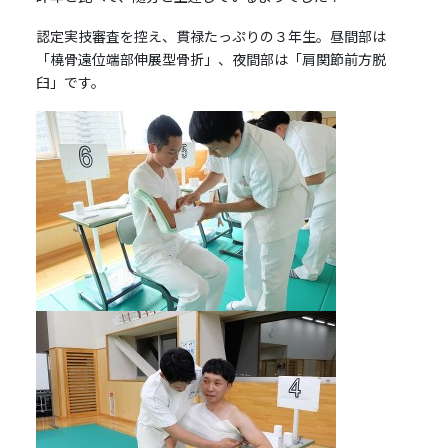
認定実技審査を控え、貫禄たっぷりの３年生。昼間部は
「橈骨遠位端部伸展型骨折」、夜間部は「肩関節前方脱
臼」です。