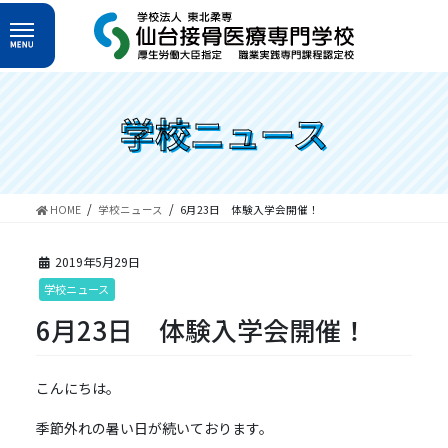
コ
ナ
ン
ビ
テ
ゲ
ン
ー
ツ
シ
へ
ョ
学校ニュース
ス
ン
キ
に
ッ
移
プ
動
HOME
学校ニュース
6月23日 体験入学会開催！
2019年5月29日
学校ニュース
6月23日 体験入学会開催！
こんにちは。
季節外れの暑い日が続いております。