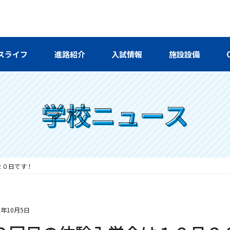
スライフ
進路紹介
入試情報
施設設備
学校ニュース
２０日です！
9年10月5日