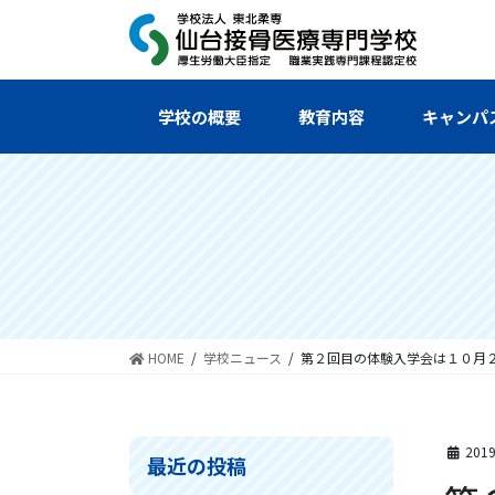
コ
ナ
ン
ビ
テ
ゲ
ン
ー
ツ
シ
学校の概要
教育内容
キャンパ
へ
ョ
ス
ン
キ
に
ッ
移
プ
動
HOME
学校ニュース
第２回目の体験入学会は１０月
201
最近の投稿