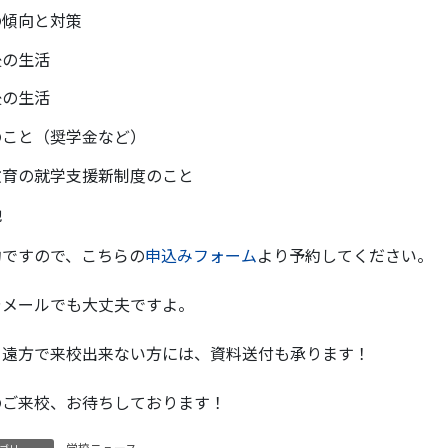
の傾向と対策
後の生活
後の生活
のこと（奨学金など）
教育の就学支援新制度のこと
他
約ですので、こちらの
申込みフォーム
より予約してください。
やメールでも大丈夫ですよ。
、遠方で来校出来ない方には、資料送付も承ります！
のご来校、お待ちしております！
学校ニュース