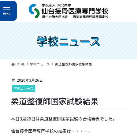
コ
ナ
ン
ビ
テ
ゲ
ン
ー
ツ
シ
へ
ョ
学校ニュース
ス
ン
キ
に
ッ
移
プ
動
HOME
学校ニュース
柔道整復師国家試験結果
2020年3月26日
学校ニュース
柔道整復師国家試験結果
本日3月26日は柔道整復師国家試験の合格発表でした。
仙台接骨医療専門学校の結果は・・・・、